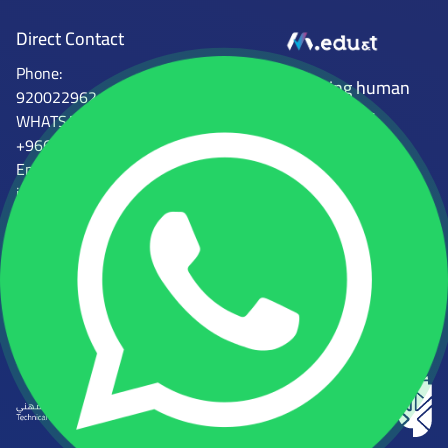
Direct Contact
Phone:
Mena Tech
Empowering human
920022962
capabilities
WHATSAPP:
+966554746997
Email :
info@mena.edu.sa
الجهات المرخصة للمعهد
المركز الوطني للتعليم الإلكتروني
المؤسسة العامة للتدريب التقني
والمهني
رقم الرخصة: 2000081931058968
رقم الرخصة: 224112361812