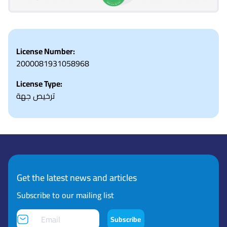
License Number:
2000081931058968
License Type:
ترخيص جهة
Get the latest news and articles
Subscribe to our mailing list
Subscribe